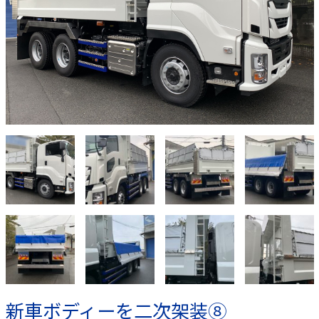
新車ボディーを二次架装⑧