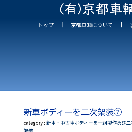
トップ
京都車輌について
新車ボディーを二次架装⑦
新車・中古車ボディーを一組製作及び二
架装